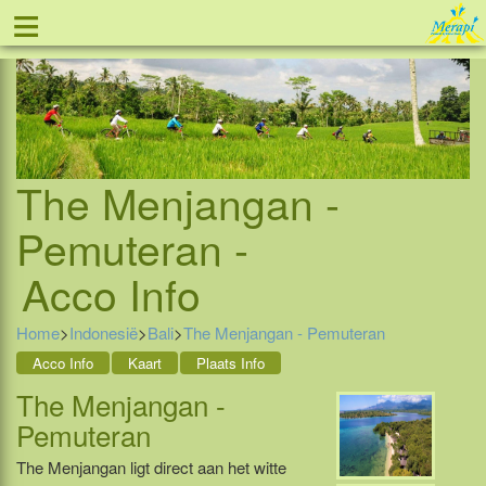
≡
Tel: 088 - 81 11 999
The Menjangan -
Pemuteran -
Acco Info
Home
>
Indonesië
>
Bali
>
The Menjangan - Pemuteran
Acco Info
Kaart
Plaats Info
The Menjangan -
Pemuteran
The Menjangan ligt direct aan het witte