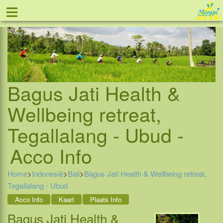
≡
Tel: 088 - 81 11 999
Bagus Jati Health &
Wellbeing retreat,
Tegallalang - Ubud -
Acco Info
Home
>
Indonesië
>
Bali
>
Bagus Jati Health & Wellbeing retreat,
Tegallalang - Ubud
Acco Info
Kaart
Plaats Info
Bagus Jati Health &