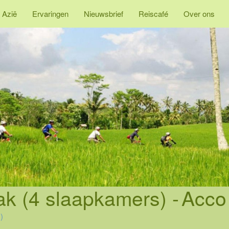
 Azië
Ervaringen
Nieuwsbrief
Reiscafé
Over ons
ak (4 slaapkamers) -
Acco 
)