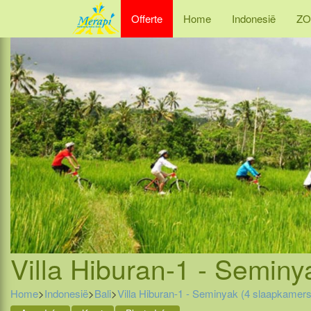
Offerte
Home
Indonesië
ZO
Villa Hiburan-1 - Seminy
Home
>
Indonesië
>
Bali
>
Villa Hiburan-1 - Seminyak (4 slaapkamers