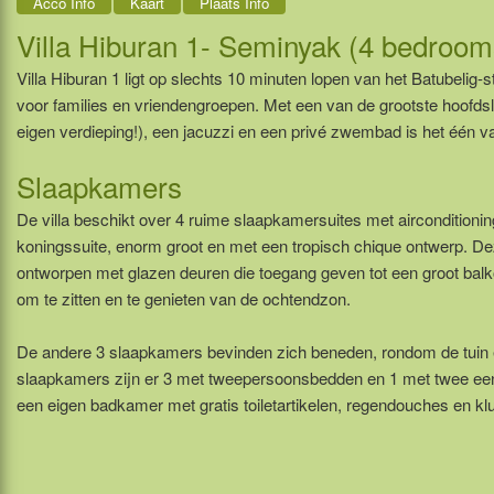
Acco Info
Kaart
Plaats Info
Villa Hiburan 1- Seminyak (4 bedroom
Villa Hiburan 1 ligt op slechts 10 minuten lopen van het Batubelig-s
voor families en vriendengroepen. Met een van de grootste hoofdsl
eigen verdieping!), een jacuzzi en een privé zwembad is het één va
Slaapkamers
De villa beschikt over 4 ruime slaapkamersuites met airconditioni
koningssuite, enorm groot en met een tropisch chique ontwerp. D
ontworpen met glazen deuren die toegang geven tot een groot balk
om te zitten en te genieten van de ochtendzon.
De andere 3 slaapkamers bevinden zich beneden, rondom de tuin
slaapkamers zijn er 3 met tweepersoonsbedden en 1 met twee ee
een eigen badkamer met gratis toiletartikelen, regendouches en klu