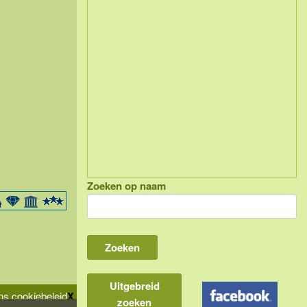
Zoeken op naam
Uitgebreid
s cookiebeleid
X
zoeken