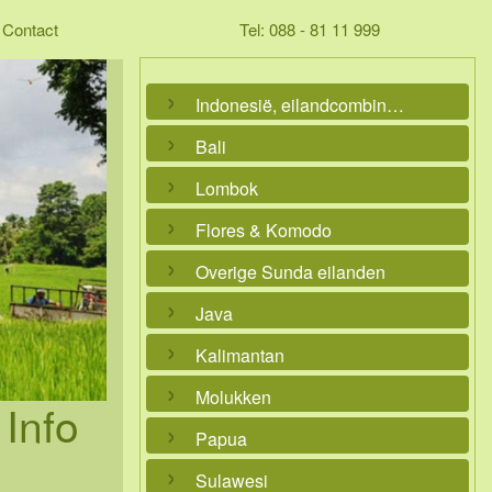
Contact
Tel: 088 - 81 11 999
Indonesië, eilandcombinaties
Bali
Lombok
Flores & Komodo
Overige Sunda eilanden
Java
Kalimantan
Molukken
Info
Papua
Sulawesi