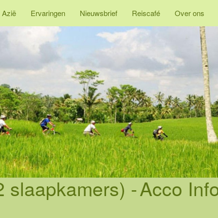
 Azië
Ervaringen
Nieuwsbrief
Reiscafé
Over ons
2 slaapkamers) -
Acco Inf