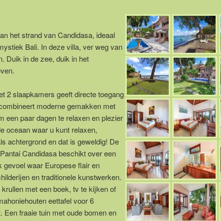
aan het strand van Candidasa, ideaal
ystiek Bali. In deze villa, ver weg van
 Duik in de zee, duik in het
even.
 met 2 slaapkamers geeft directe toegang
asa combineert moderne gemakken met
 een ​​paar dagen te relaxen en plezier
de oceaan waar u kunt relaxen,
s achtergrond en dat is geweldig! De
a Pantai Candidasa beschikt over een
jk gevoel waar Europese flair en
derijen en traditionele kunstwerken.
krullen met een boek, tv te kijken of
 mahoniehouten eettafel voor 6
t. Een fraaie tuin met oude bomen en