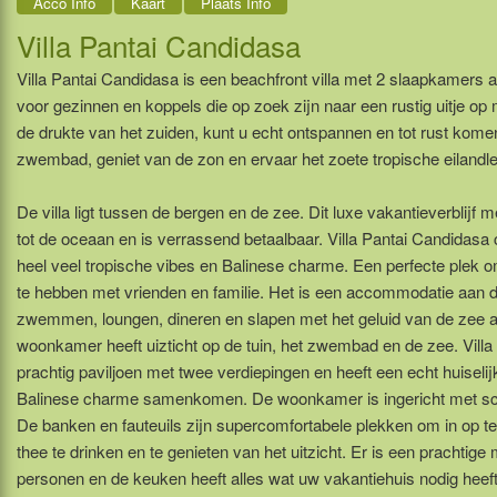
Acco Info
Kaart
Plaats Info
Villa Pantai Candidasa
Villa Pantai Candidasa is een beachfront villa met 2 slaapkamers 
voor gezinnen en koppels die op zoek zijn naar een rustig uitje op m
de drukte van het zuiden, kunt u echt ontspannen en tot rust komen.
zwembad, geniet van de zon en ervaar het zoete tropische eilandl
De villa ligt tussen de bergen en de zee. Dit luxe vakantieverblijf
tot de oceaan en is verrassend betaalbaar. Villa Pantai Candid
heel veel tropische vibes en Balinese charme. Een perfecte plek om
te hebben met vrienden en familie. Het is een accommodatie aan 
zwemmen, loungen, dineren en slapen met het geluid van de zee al
woonkamer heeft uizticht op de tuin, het zwembad en de zee. Vill
prachtig paviljoen met twee verdiepingen en heeft een echt huiseli
Balinese charme samenkomen. De woonkamer is ingericht met schil
De banken en fauteuils zijn supercomfortabele plekken om in op te 
thee te drinken en te genieten van het uitzicht. Er is een prachtige
personen en de keuken heeft alles wat uw vakantiehuis nodig heef