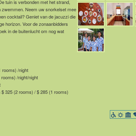
e tuin is verbonden met het strand,
gaan zwemmen. Neem uw snorkelset mee
en cocktail? Geniet van de jacuzzi die
ige horizon. Voor de zonaanbidders
hoek in de buitenlucht om nog wat
1 rooms) /night
 rooms) /night/night
t
$ 325 (2 rooms) / $ 285 (1 rooms)