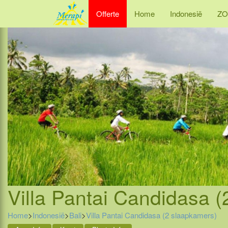
Offerte
Home
Indonesië
ZO
Villa Pantai Candidasa (
Home
>
Indonesië
>
Bali
>
Villa Pantai Candidasa (2 slaapkamers)