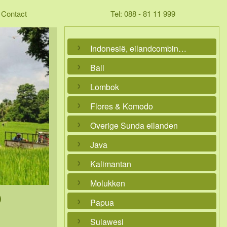
Contact
Tel: 088 - 81 11 999
Indonesië, eilandcombinaties
Bali
Lombok
Flores & Komodo
Overige Sunda eilanden
Java
Kalimantan
Molukken
o
Papua
Sulawesi