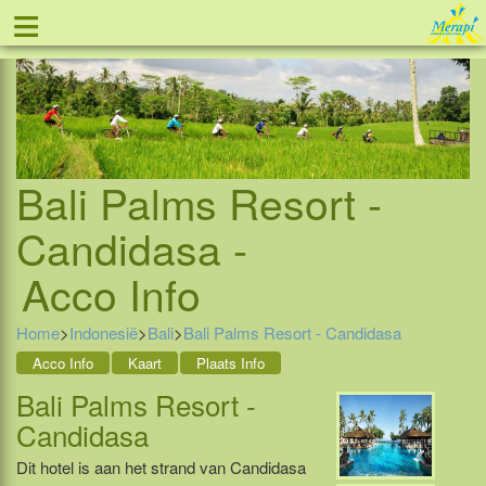
≡
Tel: 088 - 81 11 999
Bali Palms Resort -
Candidasa -
Acco Info
Home
>
Indonesië
>
Bali
>
Bali Palms Resort - Candidasa
Acco Info
Kaart
Plaats Info
Bali Palms Resort -
Candidasa
Dit hotel is aan het strand van Candidasa