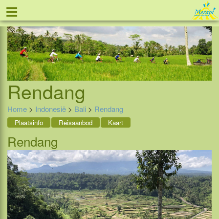
≡
Tel: 088 - 81 11 999
Rendang
Home
>
Indonesië
>
Bali
>
Rendang
Plaatsinfo
Reisaanbod
Kaart
Rendang