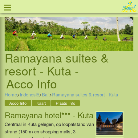
≡
Tel: 088 - 81 11 999
Ramayana suites &
resort - Kuta -
Acco Info
Home
>
Indonesië
>
Bali
>
Ramayana suites & resort - Kuta
Acco Info
Kaart
Plaats Info
Ramayana hotel*** - Kuta
Centraal in Kuta gelegen, op loopafstand van
strand (150m) en shopping malls, 3