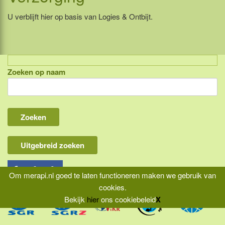
U verblijft hier op basis van Logies & Ontbijt.
Zoeken op naam
Indonesië, eilandcombinaties
Bali
Lombok
Flores & Komodo
Uitgebreid zoeken
Overige Sunda eilanden
Java
Om merapi.nl goed te laten functioneren maken we gebruik van
cookies.
Kalimantan
Bekijk
hier
ons cookiebeleid
X
Molukken
|
|
|
Home
Aansprakelijkheid
Privacy
Reisvoorwaarden