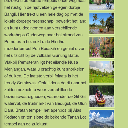
bezoekt u de eerste tempels onderweg naar
het rustig in de rijstvelden gelegen dorpje
Bangli. Hier trekt u een hele dag op met de
lokale dorpsgemeenschap, bewerkt het land
en kunt u deelnemen aan verschillende
workshops.Onderweg naar het strand van
Pemuteran bezoekt u de Hindhu
moedertempel Puri Besakih en geniet u van
het uitzicht bij de vulkaan Gunung Batur.
Vlakbij Pemuteran ligt het eilandje Nusa
Menjangan, waar u prachtig kunt snorkelen
of duiken. De laatste verblijfplaats is het
trendy Seminyak. Ook tijdens de rit naar het
zuiden bezoekt u weer verschillende
bezienswaardigheden, waaronder de Git Git
waterval, de fruitmarkt van Bedugul, de Ulun
Danu Bratan tempel, het apenbos bij Alas
Kedaton en ten slotte de bekende Tanah Lot
tempel aan de zuidkust.