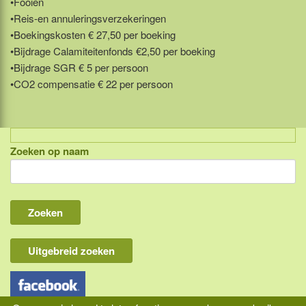
•Fooien
•Reis-en annuleringsverzekeringen
•Boekingskosten € 27,50 per boeking
•Bijdrage Calamiteitenfonds €2,50 per boeking
•Bijdrage SGR € 5 per persoon
•CO2 compensatie € 22 per persoon
Zoeken op naam
Indonesië, eilandcombinaties
Bali
Lombok
Flores & Komodo
Uitgebreid zoeken
Overige Sunda eilanden
Java