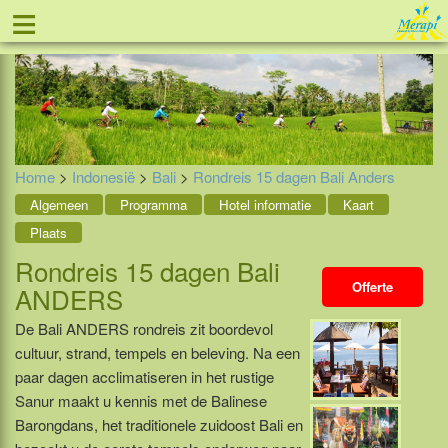
≡
Tel: 088 - 81 11 999
Home
>
Indonesië
>
Bali
>
Rondreis 15 dagen Bali Anders
Algemeen
Programma
Hotel informatie
Kaart
Plaats
Rondreis 15 dagen Bali
Offerte
ANDERS
De Bali ANDERS rondreis zit boordevol
cultuur, strand, tempels en beleving. Na een
paar dagen acclimatiseren in het rustige
Sanur maakt u kennis met de Balinese
Barongdans, het traditionele zuidoost Bali en