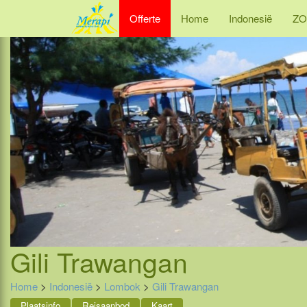
Offerte
Home
Indonesië
ZO
Gili Trawangan
Home
>
Indonesië
>
Lombok
>
Gili Trawangan
Plaatsinfo
Reisaanbod
Kaart