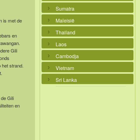
Sumatra
Maleisië
en is met de
Thailand
gebars en
Trawangan.
Laos
dere Gili
Cambodja
vonds
 het strand.
Vietnam
t.
Sri Lanka
de Gili
iteiten en