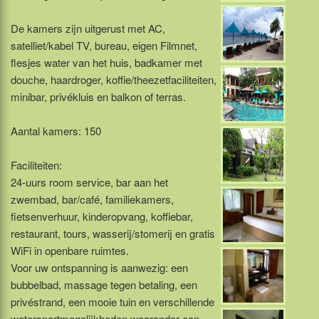
De kamers zijn uitgerust met AC,
satelliet/kabel TV, bureau, eigen Filmnet,
flesjes water van het huis, badkamer met
douche, haardroger, koffie/theezetfaciliteiten,
minibar, privékluis en balkon of terras.
Aantal kamers: 150
Faciliteiten:
24-uurs room service, bar aan het
zwembad, bar/café, familiekamers,
fietsenverhuur, kinderopvang, koffiebar,
restaurant, tours, wasserij/stomerij en gratis
WiFi in openbare ruimtes.
Voor uw ontspanning is aanwezig: een
bubbelbad, massage tegen betaling, een
privéstrand, een mooie tuin en verschillende
watersportmogelijkheden waaronder een