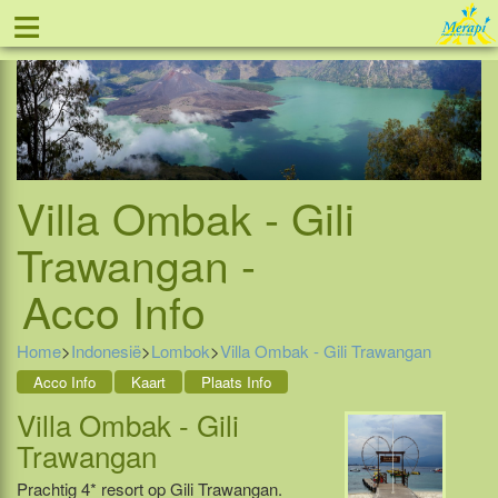
≡
Tel: 088 - 81 11 999
Villa Ombak - Gili
Trawangan -
Acco Info
Home
>
Indonesië
>
Lombok
>
Villa Ombak - Gili Trawangan
Acco Info
Kaart
Plaats Info
Villa Ombak - Gili
Trawangan
Prachtig 4* resort op Gili Trawangan.