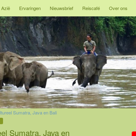
 Azië
Ervaringen
Nieuwsbrief
Reiscafé
Over ons
tureel Sumatra, Java en Bali
eel Sumatra, Java en