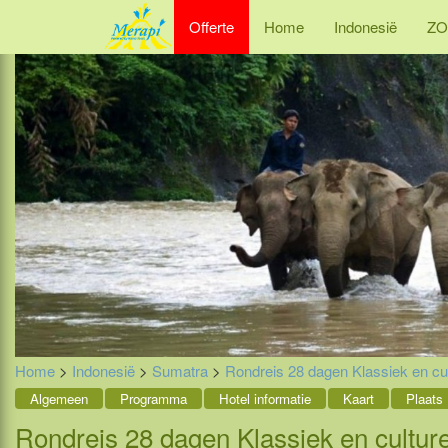
Offerte
Home
Indonesië
ZO
Home
>
Indonesië
>
Sumatra
>
Rondreis 28 dagen Klassiek en cul
Algemeen
Programma
Hotel informatie
Kaart
Plaats
Rondreis 28 dagen Klassiek en cultur