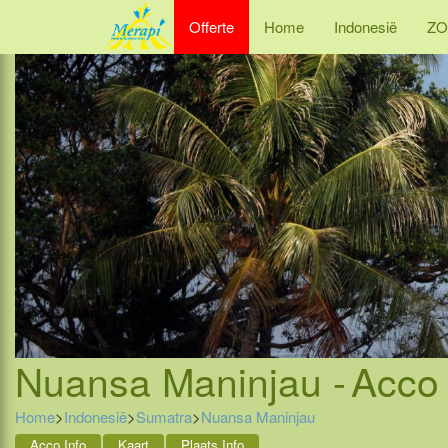
Offerte
Home
Indonesië
ZO
Nuansa Maninjau -
Acco 
Home
>
Indonesië
>
Sumatra
>
Nuansa Maninjau
Acco Info
Kaart
Plaats Info