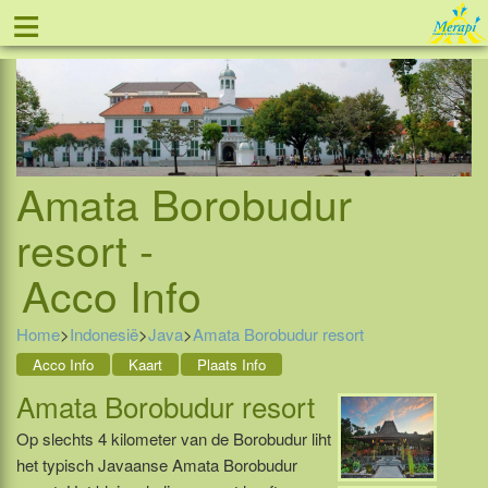
≡
Tel: 088 - 81 11 999
Amata Borobudur
resort -
Acco Info
Home
>
Indonesië
>
Java
>
Amata Borobudur resort
Acco Info
Kaart
Plaats Info
Amata Borobudur resort
Op slechts 4 kilometer van de Borobudur liht
het typisch Javaanse Amata Borobudur