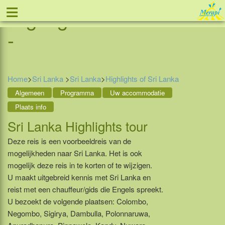
≡
Highlights of Sri Lanka
Tel: 088 - 81 11 999
-
Home
>
Sri Lanka
>
Sri Lanka
>
Highlights of Sri Lanka
Algemeen
Programma
Uw accommodatie
Plaats info
Sri Lanka Highlights tour
Deze reis is een voorbeeldreis van de
mogelijkheden naar Sri Lanka. Het is ook
mogelijk deze reis in te korten of te wijzigen.
U maakt uitgebreid kennis met Sri Lanka en
reist met een chauffeur/gids die Engels spreekt.
U bezoekt de volgende plaatsen: Colombo,
Negombo, Sigirya, Dambulla, Polonnaruwa,