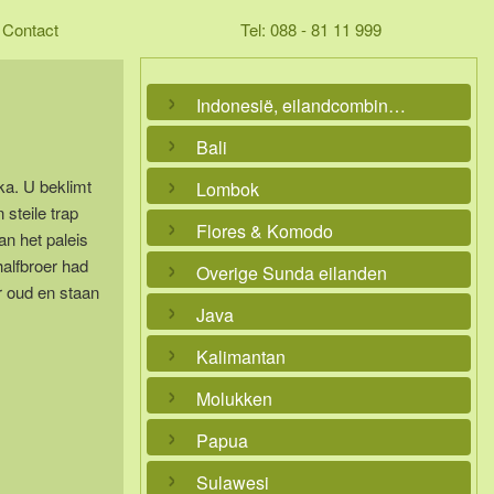
Contact
Tel: 088 - 81 11 999
Indonesië, eilandcombinaties
Bali
ka. U beklimt
Lombok
 steile trap
Flores & Komodo
an het paleis
halfbroer had
Overige Sunda eilanden
r oud en staan
Java
Kalimantan
Molukken
Papua
Sulawesi