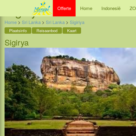
Sigiriya
Offerte
Home
Indonesië
ZO
Home
>
Sri Lanka
>
Sri Lanka
>
Sigiriya
Plaatsinfo
Reisaanbod
Kaart
Sigirya