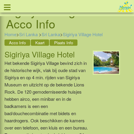
≡
Sigiriya Village Hotel -
Tel: 088 - 81 11 999
Acco Info
Home
>
Sri Lanka
>
Sri Lanka
>
Sigiriya Village Hotel
Acco Info
Kaart
Plaats Info
Sigiriya Village Hotel
Het bekende Sigiriya Village bevind zich in
de historische wijk, vlak bij oude stad van
Sigiriya en op 4 min. rijden van Sigiriya
Museum en uitzicht op de bekende Lions
Rock. De 120 gemoderniseerde huisjes
hebben airco, een minibar en in de
badkamers is een een
bad/douchecombinatie met bidets en
haardrogers. Ook beschikken de kamers
over een telefoon, een kluis en een bureau.