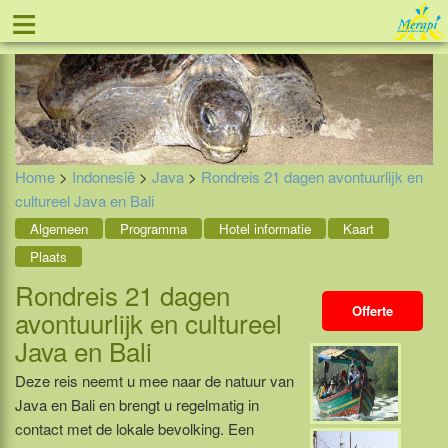
≡
Tel: 088 - 81 11 999
Home
>
Indonesië
>
Java
>
Rondreis 21 dagen avontuurlijk en
cultureel Java en Bali
Algemeen
Programma
Hotel informatie
Kaart
Plaats
Rondreis 21 dagen
Offerte
avontuurlijk en cultureel
Java en Bali
Deze reis neemt u mee naar de natuur van
Java en Bali en brengt u regelmatig in
contact met de lokale bevolking. Een