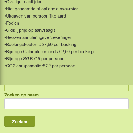
•Overige maaltijden
•Niet genoemde of optionele excursies
•Uitgaven van persoonlijke aard
•Fooien
•Gids ( prijs op aanvraag )
•Reis-en annuleringsverzekeringen
•Boekingskosten € 27,50 per boeking
•Bijdrage Calamiteitenfonds €2,50 per boeking
•Bijdrage SGR € 5 per persoon
•CO2 compensatie € 22 per persoon
Zoeken op naam
Indonesië, eilandcombinaties
Bali
Lombok
Flores & Komodo