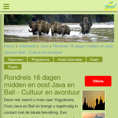
≡
Tel: 088 - 81 11 999
Home
>
Indonesië
>
Java
>
Rondreis 16 dagen midden en oost
Java en Bali - Cultuur en avontuur
Algemeen
Programma
Hotel informatie
Kaart
Plaats
Rondreis 16 dagen
Offerte
midden en oost Java en
Bali - Cultuur en avontuur
Deze reis neemt u mee naar Yogyakarta,
Oost Java en Bali en brengt u regelmatig in
contact met de lokale bevolking. Een