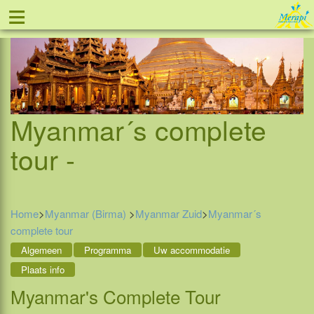
≡
Tel: 088 - 81 11 999
Myanmar´s complete
tour -
Home
>
Myanmar (Birma)
>
Myanmar Zuid
>
Myanmar´s
complete tour
Algemeen
Programma
Uw accommodatie
Plaats info
Myanmar's Complete Tour