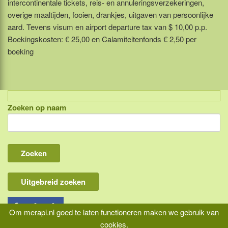
intercontinentale tickets, reis- en annuleringsverzekeringen,
overige maaltijden, fooien, drankjes, uitgaven van persoonlijke
aard. Tevens visum en airport departure tax van $ 10,00 p.p.
Boekingskosten: € 25,00 en Calamiteitenfonds € 2,50 per
boeking
Zoeken op naam
Indonesië, eilandcombinaties
Bali
Lombok
Flores & Komodo
Uitgebreid zoeken
Overige Sunda eilanden
Java
Om merapi.nl goed te laten functioneren maken we gebruik van
cookies.