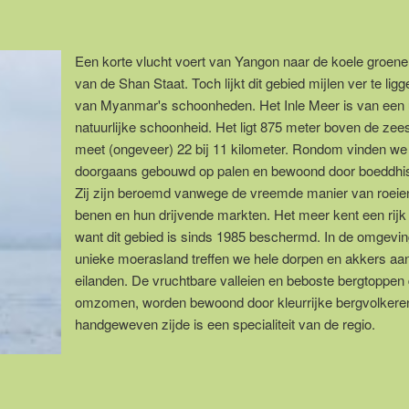
Een korte vlucht voert van Yangon naar de koele groen
van de Shan Staat. Toch lijkt dit gebied mijlen ver te lig
van Myanmar's schoonheden. Het Inle Meer is van een u
natuurlijke schoonheid. Het ligt 875 meter boven de zee
meet (ongeveer) 22 bij 11 kilometer. Rondom vinden we 
doorgaans gebouwd op palen en bewoond door boeddhist
Zij zijn beroemd vanwege de vreemde manier van roeie
benen en hun drijvende markten. Het meer kent een rijk
want dit gebied is sinds 1985 beschermd. In de omgevin
unieke moerasland treffen we hele dorpen en akkers aan
eilanden. De vruchtbare valleien en beboste bergtoppen
omzomen, worden bewoond door kleurrijke bergvolkere
handgeweven zijde is een specialiteit van de regio.