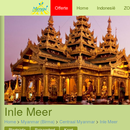
Offerte
Home
Indonesië
ZO
Inle Meer
Home
>
Myanmar (Birma)
>
Centraal Myanmar
>
Inle Meer
Plaatsinfo
Reisaanbod
Kaart