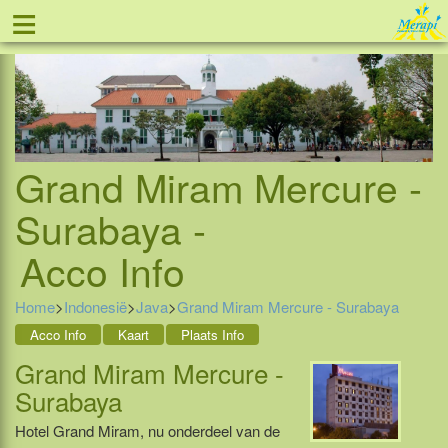
≡
Tel: 088 - 81 11 999
Grand Miram Mercure -
Surabaya -
Acco Info
Home
>
Indonesië
>
Java
>
Grand Miram Mercure - Surabaya
Acco Info
Kaart
Plaats Info
Grand Miram Mercure -
Surabaya
Hotel Grand Miram, nu onderdeel van de