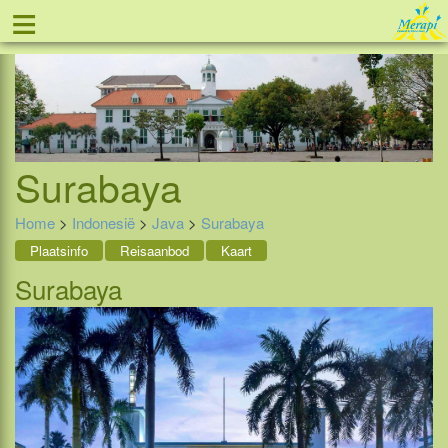
≡
Tel: 088 - 81 11 999
Surabaya
Home
>
Indonesië
>
Java
>
Surabaya
Plaatsinfo
Reisaanbod
Kaart
Surabaya