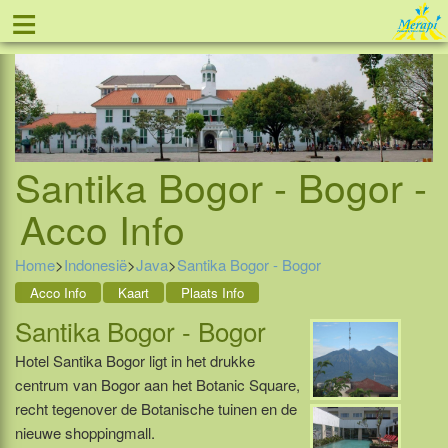
≡
Tel: 088 - 81 11 999
Santika Bogor - Bogor -
Acco Info
Home
>
Indonesië
>
Java
>
Santika Bogor - Bogor
Acco Info
Kaart
Plaats Info
Santika Bogor - Bogor
Hotel Santika Bogor ligt in het drukke
centrum van Bogor aan het Botanic Square,
recht tegenover de Botanische tuinen en de
nieuwe shoppingmall.