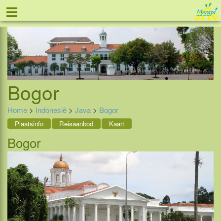
≡
Tel: 088 - 81 11 999
Bogor
Home
>
Indonesië
>
Java
>
Bogor
Plaatsinfo
Reisaanbod
Kaart
Bogor