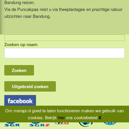
Bandung reizen.
Via de Puncakpas reist u via theeplantages en prachtige natuur
uitzichten naar Bandung.
Zoeken op naam
Indonesië, eilandcombinaties
Bali
Lombok
Flores & Komodo
Uitgebreid zoeken
Overige Sunda eilanden
Java
Om merapi.nl goed te laten functioneren maken we gebruik van
Kalimantan
cookies.
Bekijk
hier
ons cookiebeleid
X
|
|
|
Molukken
Home
Aansprakelijkheid
Privacy
Reisvoorwaarden