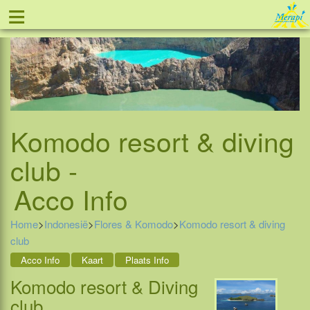
≡
Tel: 088 - 81 11 999
Komodo resort & diving
club -
Acco Info
Home
>
Indonesië
>
Flores & Komodo
>
Komodo resort & diving
club
Acco Info
Kaart
Plaats Info
Komodo resort & Diving
club