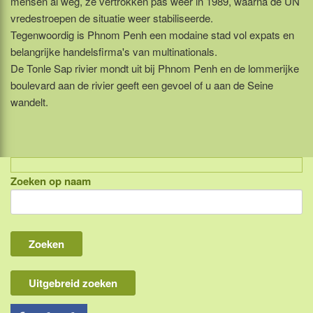
mensen al weg, ze vertrokken pas weer in 1989, waarna de UN
vredestroepen de situatie weer stabiliseerde.
Tegenwoordig is Phnom Penh een modaine stad vol expats en
belangrijke handelsfirma's van multinationals.
De Tonle Sap rivier mondt uit bij Phnom Penh en de lommerijke
boulevard aan de rivier geeft een gevoel of u aan de Seine
wandelt.
Zoeken op naam
Indonesië, eilandcombinaties
Bali
Lombok
Flores & Komodo
Uitgebreid zoeken
Overige Sunda eilanden