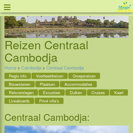
≡
Tel: 088 - 81 11 999
Reizen
Centraal
Cambodja
Home
>
Cambodja
>
Centraal Cambodja
Regio info
Voorbeeldreizen
Groepsreizen
Bouwstenen
Plaatsen
Accommodaties
Reisverslagen
Excursies
Duiken
Cruises
Kaart
Liveaboards
Privé villa's
Centraal Cambodja: