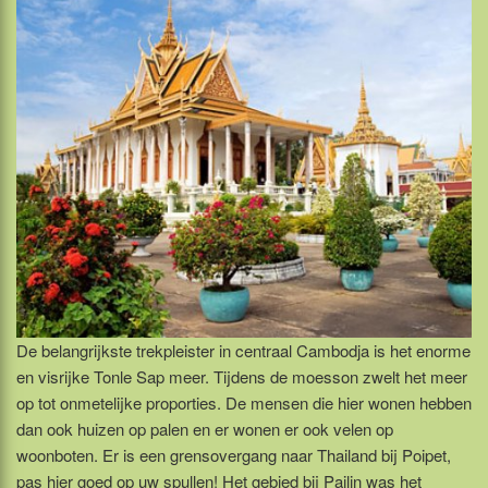
De belangrijkste trekpleister in centraal Cambodja is het enorme
en visrijke Tonle Sap meer. Tijdens de moesson zwelt het meer
op tot onmetelijke proporties. De mensen die hier wonen hebben
dan ook huizen op palen en er wonen er ook velen op
woonboten. Er is een grensovergang naar Thailand bij Poipet,
pas hier goed op uw spullen! Het gebied bij Pailin was het