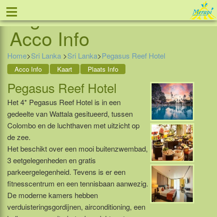
≡
Pegasus Reef Hotel -
Tel: 088 - 81 11 999
Acco Info
Home
>
Sri Lanka
>
Sri Lanka
>
Pegasus Reef Hotel
Acco Info
Kaart
Plaats Info
Pegasus Reef Hotel
Het 4* Pegasus Reef Hotel is in een
gedeelte van Wattala gesitueerd, tussen
Colombo en de luchthaven met uitzicht op
de zee.
Het beschikt over een mooi buitenzwembad,
3 eetgelegenheden en gratis
parkeergelegenheid. Tevens is er een
fitnesscentrum en een tennisbaan aanwezig.
De moderne kamers hebben
verduisteringsgordijnen, airconditioning, een