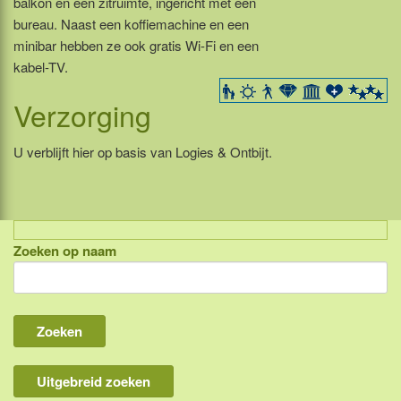
balkon en een zitruimte, ingericht met een
bureau. Naast een koffiemachine en een
minibar hebben ze ook gratis Wi-Fi en een
kabel-TV.
Verzorging
U verblijft hier op basis van Logies & Ontbijt.
Zoeken op naam
Indonesië, eilandcombinaties
Bali
Lombok
Flores & Komodo
Uitgebreid zoeken
Overige Sunda eilanden