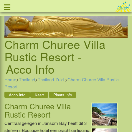
≡
Tel: 088 - 81 11 999
Charm Churee Villa
Rustic Resort -
Acco Info
Home
>
Thailand
>
Thailand-Zuid
>
Charm Churee Villa Rustic
Resort
Acco Info
Kaart
Plaats Info
Charm Churee Villa
Rustic Resort
Centraal gelegen in Jansom Bay heeft dit 3
sterren+ Boutique hotel een prachtige ligging.