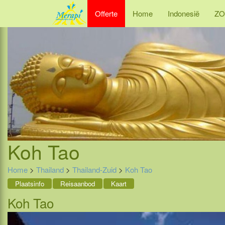
Offerte
Home
Indonesië
ZO
Koh Tao
Home
>
Thailand
>
Thailand-Zuid
>
Koh Tao
Plaatsinfo
Reisaanbod
Kaart
Koh Tao