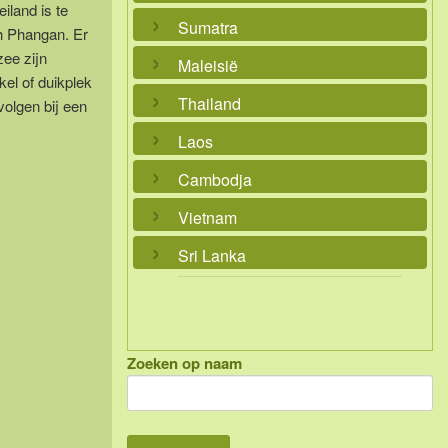
iland is te
Sumatra
h Phangan. Er
zee zijn
Maleisië
el of duikplek
Thailand
volgen bij een
Laos
Cambodja
Vietnam
Sri Lanka
Zoeken op naam