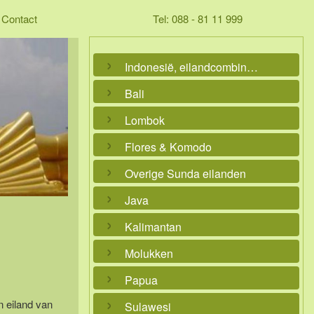
Contact
Tel: 088 - 81 11 999
Indonesië, eilandcombinaties
Bali
Lombok
Flores & Komodo
Overige Sunda eilanden
Java
Kalimantan
Molukken
Papua
n eiland van
Sulawesi