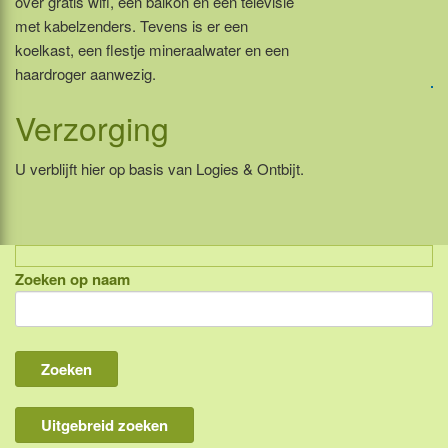
over gratis wifi, een balkon en een televisie
met kabelzenders. Tevens is er een
koelkast, een flestje mineraalwater en een
haardroger aanwezig.
Verzorging
U verblijft hier op basis van Logies & Ontbijt.
Zoeken op naam
Indonesië, eilandcombinaties
Bali
Lombok
Flores & Komodo
Uitgebreid zoeken
Overige Sunda eilanden