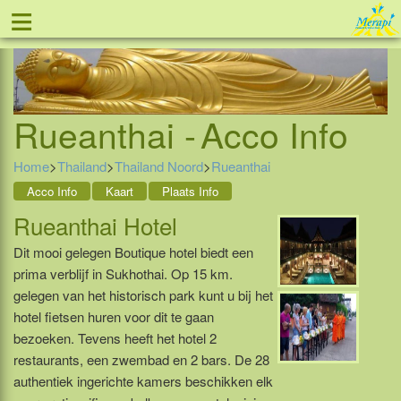
≡
Tel: 088 - 81 11 999
Rueanthai -
Acco Info
Home
>
Thailand
>
Thailand Noord
>
Rueanthai
Acco Info
Kaart
Plaats Info
Rueanthai Hotel
Dit mooi gelegen Boutique hotel biedt een
prima verblijf in Sukhothai. Op 15 km.
gelegen van het historisch park kunt u bij het
hotel fietsen huren voor dit te gaan
bezoeken. Tevens heeft het hotel 2
restaurants, een zwembad en 2 bars. De 28
authentiek ingerichte kamers beschikken elk