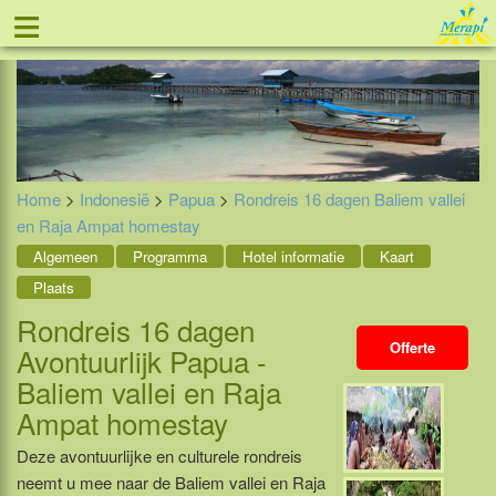
≡
Tel: 088 - 81 11 999
Home
>
Indonesië
>
Papua
>
Rondreis 16 dagen Baliem vallei
en Raja Ampat homestay
Algemeen
Programma
Hotel informatie
Kaart
Plaats
Rondreis 16 dagen
Offerte
Avontuurlijk Papua -
Baliem vallei en Raja
Ampat homestay
Deze avontuurlijke en culturele rondreis
neemt u mee naar de Baliem vallei en Raja