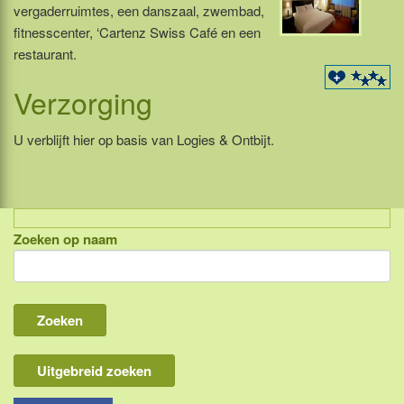
vergaderruimtes, een danszaal, zwembad,
fitnesscenter, ‘Cartenz Swiss Café en een
restaurant.
Verzorging
U verblijft hier op basis van Logies & Ontbijt.
Zoeken op naam
Indonesië, eilandcombinaties
Bali
Lombok
Flores & Komodo
Uitgebreid zoeken
Overige Sunda eilanden