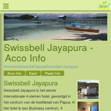
≡
Tel: 088 - 81 11 999
Swissbell Jayapura -
Acco Info
Home
>
Indonesië
>
Papua
>
Swissbell Jayapura
Acco Info
Kaart
Plaats Info
Swissbell Jayapura
Swissbell Jayapura is het eerste
internationale 4-sterren hotel, gevestigd in
het centrum van de hoofdstad van Papua. In
het hotel is een Business centrum, 4