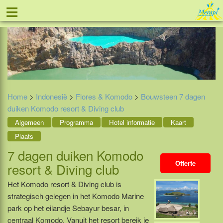
≡
Tel: 088 - 81 11 999
Home
>
Indonesië
>
Flores & Komodo
>
Bouwsteen 7 dagen
duiken Komodo resort & Diving club
Algemeen
Programma
Hotel informatie
Kaart
Plaats
7 dagen duiken Komodo
Offerte
resort & Diving club
Het Komodo resort & Diving club is
strategisch gelegen in het Komodo Marine
park op het eilandje Sebayur besar, in
centraal Komodo. Vanuit het resort bereik je