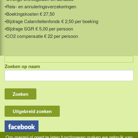
•Reis- en annuleringsverzekeringen
•Boekingskosten € 27,50
•Bijdrage Calamiteitenfonds € 2,50 per boeking
•Bijdrage SGR € 5,00 per persoon
•CO2 compensatie € 22 per persoon
Zoeken op naam
Indonesië, eilandcombinaties
Bali
Lombok
Flores & Komodo
Uitgebreid zoeken
Overige Sunda eilanden
Java
Om merapi.nl goed te laten functioneren maken we gebruik van