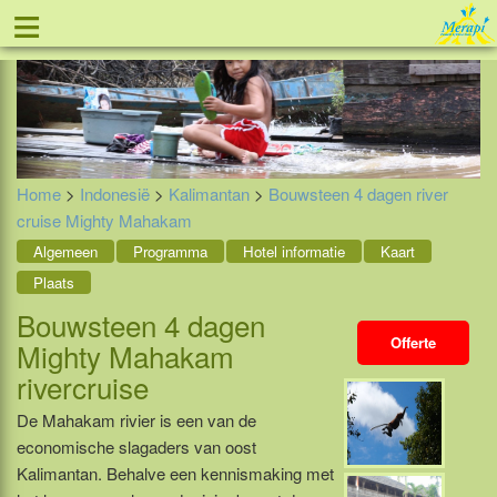
≡
Tel: 088 - 81 11 999
Home
>
Indonesië
>
Kalimantan
>
Bouwsteen 4 dagen river
cruise Mighty Mahakam
Algemeen
Programma
Hotel informatie
Kaart
Plaats
Bouwsteen 4 dagen
Offerte
Mighty Mahakam
rivercruise
De Mahakam rivier is een van de
economische slagaders van oost
Kalimantan. Behalve een kennismaking met