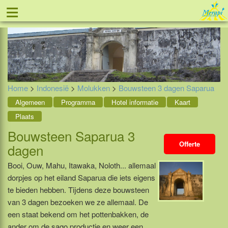
≡
Tel: 088 - 81 11 999
Home
>
Indonesië
>
Molukken
>
Bouwsteen 3 dagen Saparua
Algemeen
Programma
Hotel informatie
Kaart
Plaats
Bouwsteen Saparua 3
Offerte
dagen
Booi, Ouw, Mahu, Itawaka, Noloth... allemaal
dorpjes op het eiland Saparua die iets eigens
te bieden hebben. Tijdens deze bouwsteen
van 3 dagen bezoeken we ze allemaal. De
een staat bekend om het pottenbakken, de
ander om de sago productie en weer een