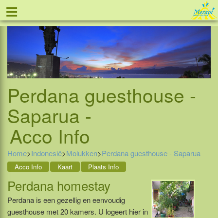
≡
Tel: 088 - 81 11 999
Perdana guesthouse -
Saparua -
Acco Info
Home
>
Indonesië
>
Molukken
>
Perdana guesthouse - Saparua
Acco Info
Kaart
Plaats Info
Perdana homestay
Perdana is een gezellig en eenvoudig
guesthouse met 20 kamers. U logeert hier in