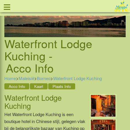
≡
Tel: 088 - 81 11 999
Waterfront Lodge
Kuching -
Acco Info
Home
>
Maleisië
>
Borneo
>
Waterfront Lodge Kuching
Acco Info
Kaart
Plaats Info
Waterfront Lodge
Kuching
Het Waterfront Lodge Kuching is een
boutique hotel in Chinese stijl, gelegen vlak
bij de belangrijkste bazaar van Kuching op