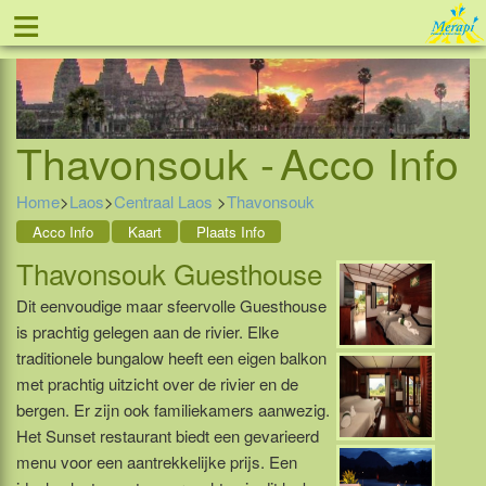
≡
Tel: 088 - 81 11 999
Thavonsouk -
Acco Info
Home
>
Laos
>
Centraal Laos
>
Thavonsouk
Acco Info
Kaart
Plaats Info
Thavonsouk Guesthouse
Dit eenvoudige maar sfeervolle Guesthouse
is prachtig gelegen aan de rivier. Elke
traditionele bungalow heeft een eigen balkon
met prachtig uitzicht over de rivier en de
bergen. Er zijn ook familiekamers aanwezig.
Het Sunset restaurant biedt een gevarieerd
menu voor een aantrekkelijke prijs. Een