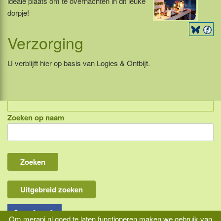
ideale plaats om te overnachten in dit leuke
dorpje!
Verzorging
U verblijft hier op basis van Logies & Ontbijt.
Zoeken op naam
Indonesië, eilandcombinaties
Bali
Lombok
Flores & Komodo
Uitgebreid zoeken
Overige Sunda eilanden
Java
Om merapi.nl goed te laten functioneren maken we gebruik van