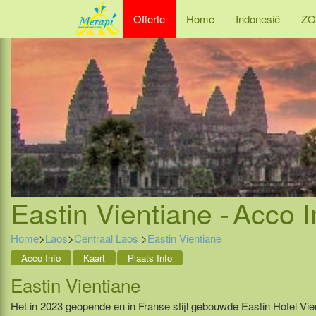
Offerte
Home
Indonesië
ZO
Eastin Vientiane -
Acco I
Home
>
Laos
>
Centraal Laos
>
Eastin Vientiane
Acco Info
Kaart
Plaats Info
Eastin Vientiane
Het in 2023 geopende en in Franse stijl gebouwde Eastin Hotel Vien