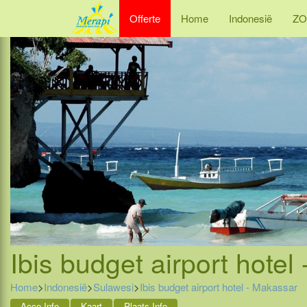
Offerte
Home
Indonesië
ZO
Ibis budget airport hotel
Home
>
Indonesië
>
Sulawesi
>
Ibis budget airport hotel - Makassar
Acco Info
Kaart
Plaats Info