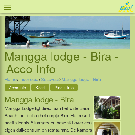
≡
Tel: 088 - 81 11 999
Mangga lodge - Bira -
Acco Info
Home
>
Indonesië
>
Sulawesi
>
Mangga lodge - Bira
Acco Info
Kaart
Plaats Info
Mangga lodge - Bira
Mangga Lodge ligt direct aan het witte Bara
Beach, net buiten het dorpje Bira. Het resort
heeft slechts 5 kamers en beschikt over een
eigen duikcentrum en restaurant. De kamers