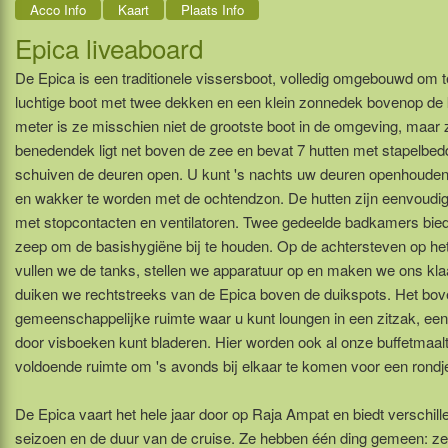
Acco Info
Kaart
Plaats Info
Epica liveaboard
De Epica is een traditionele vissersboot, volledig omgebouwd om t
luchtige boot met twee dekken en een klein zonnedek bovenop de k
meter is ze misschien niet de grootste boot in de omgeving, maar 
benedendek ligt net boven de zee en bevat 7 hutten met stapelbed
schuiven de deuren open. U kunt 's nachts uw deuren openhouden 
en wakker te worden met de ochtendzon. De hutten zijn eenvoudig 
met stopcontacten en ventilatoren. Twee gedeelde badkamers bi
zeep om de basishygiëne bij te houden. Op de achtersteven op het 
vullen we de tanks, stellen we apparatuur op en maken we ons kl
duiken we rechtstreeks van de Epica boven de duikspots. Het bov
gemeenschappelijke ruimte waar u kunt loungen in een zitzak, een
door visboeken kunt bladeren. Hier worden ook al onze buffetmaalti
voldoende ruimte om 's avonds bij elkaar te komen voor een rondj
De Epica vaart het hele jaar door op Raja Ampat en biedt verschill
seizoen en de duur van de cruise. Ze hebben één ding gemeen: ze