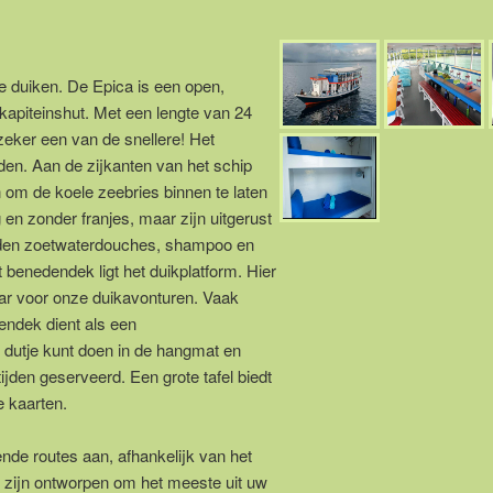
e duiken. De Epica is een open,
apiteinshut. Met een lengte van 24
zeker een van de snellere! Het
den. Aan de zijkanten van het schip
om de koele zeebries binnen te laten
en zonder franjes, maar zijn uitgerust
eden zoetwaterdouches, shampoo en
benedendek ligt het duikplatform. Hier
aar voor onze duikavonturen. Vaak
endek dient als een
 dutje kunt doen in de hangmat en
jden geserveerd. Een grote tafel biedt
e kaarten.
ende routes aan, afhankelijk van het
 zijn ontworpen om het meeste uit uw