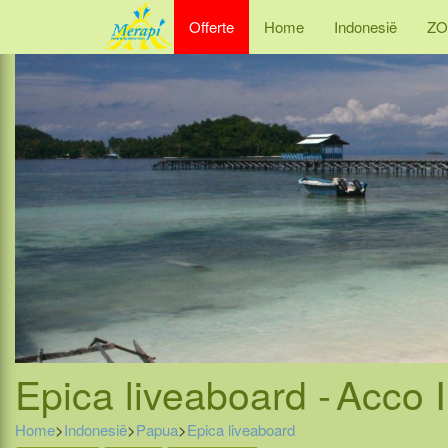
Offerte
Home
Indonesië
ZO
Epica liveaboard -
Acco I
Home
>
Indonesië
>
Papua
>
Epica liveaboard