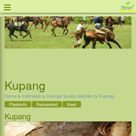
≡
Tel: 088 - 81 11 999
Kupang
Home
>
Indonesië
>
Overige Sunda eilanden
>
Kupang
Plaatsinfo
Reisaanbod
Kaart
Kupang