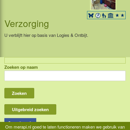
Verzorging
U verblijft hier op basis van Logies & Ontbijt.
Zoeken op naam
Indonesië, eilandcombinaties
Bali
Lombok
Flores & Komodo
Uitgebreid zoeken
Overige Sunda eilanden
Java
Om merapi.nl goed te laten functioneren maken we gebruik van