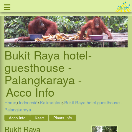
≡
Tel: 088 - 81 11 999
Bukit Raya hotel-
guesthouse -
Palangkaraya -
Acco Info
Home
>
Indonesië
>
Kalimantan
>
Bukit Raya hotel-guesthouse -
Palangkaraya
Acco Info
Kaart
Plaats Info
Bukit Raya