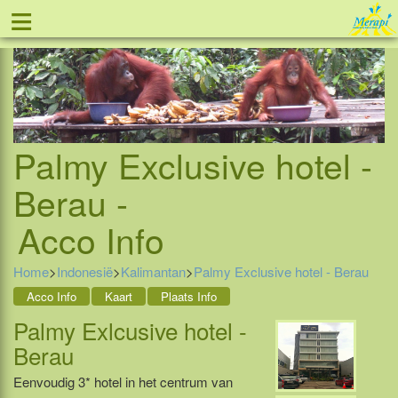
≡
Tel: 088 - 81 11 999
Palmy Exclusive hotel -
Berau -
Acco Info
Home
>
Indonesië
>
Kalimantan
>
Palmy Exclusive hotel - Berau
Acco Info
Kaart
Plaats Info
Palmy Exlcusive hotel -
Berau
Eenvoudig 3* hotel in het centrum van