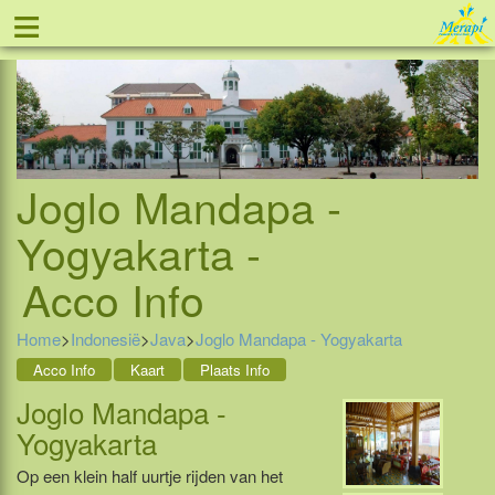
≡
Tel: 088 - 81 11 999
Joglo Mandapa -
Yogyakarta -
Acco Info
Home
>
Indonesië
>
Java
>
Joglo Mandapa - Yogyakarta
Acco Info
Kaart
Plaats Info
Joglo Mandapa -
Yogyakarta
Op een klein half uurtje rijden van het