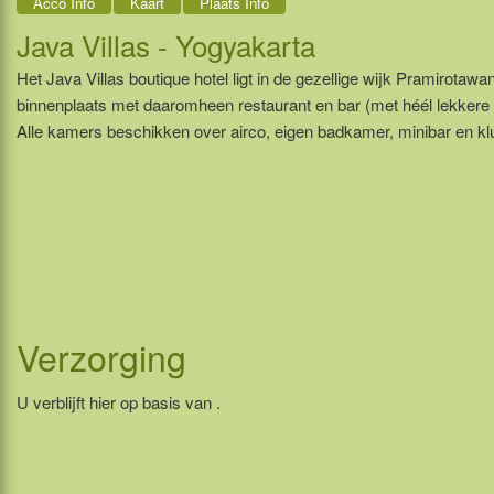
Acco Info
Kaart
Plaats Info
Java Villas - Yogyakarta
Het Java Villas boutique hotel ligt in de gezellige wijk Pramirotaw
binnenplaats met daaromheen restaurant en bar (met héél lekkere k
Alle kamers beschikken over airco, eigen badkamer, minibar en klu
Verzorging
U verblijft hier op basis van .