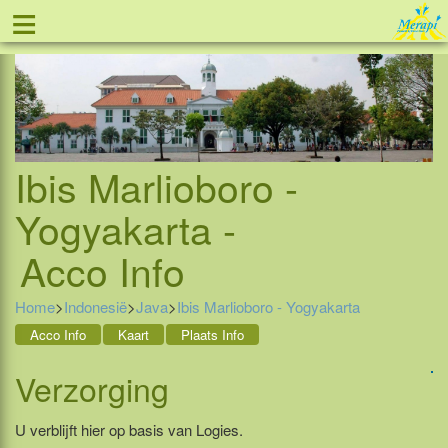
≡
Tel: 088 - 81 11 999
Ibis Marlioboro -
Yogyakarta -
Acco Info
Home
>
Indonesië
>
Java
>
Ibis Marlioboro - Yogyakarta
Acco Info
Kaart
Plaats Info
Verzorging
U verblijft hier op basis van Logies.