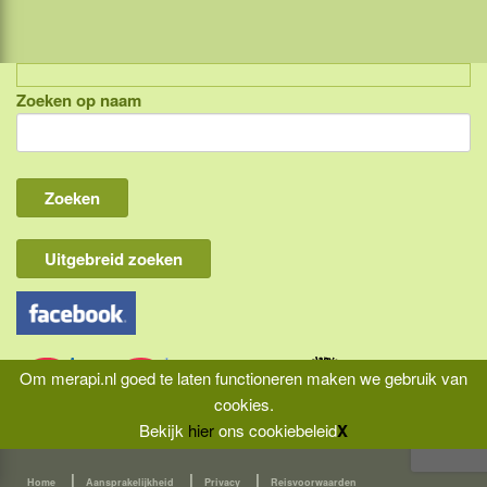
Zoeken op naam
Indonesië, eilandcombinaties
Bali
Lombok
Flores & Komodo
Uitgebreid zoeken
Overige Sunda eilanden
Java
Kalimantan
Om merapi.nl goed te laten functioneren maken we gebruik van
Molukken
cookies.
Bekijk
hier
ons cookiebeleid
X
Papua
|
|
|
Sulawesi
Home
Aansprakelijkheid
Privacy
Reisvoorwaarden