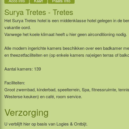
Acco Info
Kaart
Plaats Info
Surya Tretes - Tretes
Het Surya Tretes hotel is een middenklasse hotel gelegen in de be
vakantie oord.
Vanwege het koele klimaat heeft u hier geen airconditioning nodig.
Alle modern ingerichte kamers beschikken over een badkamer met h
en theezetfaciliteiten en (op enkele kamers na)eigen terras of balk
Aantal kamers: 139
Faciliteiten:
Groot zwembad, kinderbad, speelterrein, Spa, fitnessruimte, tenn
Westerse keuken) en café, room service.
Verzorging
U verblijft hier op basis van Logies & Ontbijt.