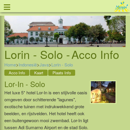
≡
Tel: 088 - 81 11 999
Lorin - Solo -
Acco Info
Home
>
Indonesië
>
Java
>
Lorin - Solo
Acco Info
Kaart
Plaats Info
Lor-In - Solo
Het luxe 5* hotel Lor-In is een stijlvolle oasis
omgeven door schitterende "lagunes",
exotische tuinen met indrukwekkend grote
beelden, en rijstvelden. Het hotel heeft ook
een buitengewoon mooi zwembad. Lor-In ligt
tussen Adi Sumarno Airport en de stad Solo.